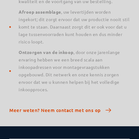
kwaliteit en de voortgang van uw bestelling.
Afroep assemblage
, uw levertijden worden
ingekort; dit zorgt ervoor dat uw productie nooit stil
komt te staan. Daarnaast zorgt dit er ook voor dat u
lage tussenvoorraden kunt houden en dus minder
risico loopt.
Ontzorgen van de inkoop
, door onze jarenlange
ervaring hebben we een breed scala aan
inkoopadressen voor montagevraagstukken
opgebouwd. Dit netwerk en onze kennis zorgen
ervoor dat we u kunnen helpen bij het volledige
inkoopproces.
Meer weten? Neem contact met ons op