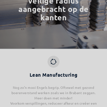
veilige radius
aangebracht op de
kanten
Lean Manufacturing
Nog zo’n mooi Engels begrip. Oftewel met gezond
boerenverstand werken zoals we in Brabant zeggen.
Meer doen met minder!
Voorkom verspillingen, reduceer afkeur en creëer een