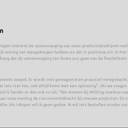
en
ringen omtrent de samenvoeging van onze productiebedrijven welk
jk weinig van meegekregen hebben en dat in positieve zin. In het
ang dat de samenvoeging ten koste zou gaan van de flexibiliteit m
teeds soepel. Er wordt snel gereageerd en proactief meegedacht. H
dat iets niet kan, ook altijd komt met een oplossing”. Als we vrage
eld is Sander er dan ook zo uit. “We streven bij Wilting sowieso na
aar onze mening de concurrentiekracht bij nieuwe projecten. En v
lie. Als inkoper wil ik geen gedoe. Ik wil iets bestellen zonder zor