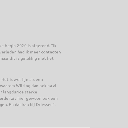
e begin 2020 is afgerond. “Ik
 verleden had ik meer contacten
aar dit is gelukkig niet het
et is wel fijn als een
n waarom Wilting dan ook na al
ar langdurige sterke
erder zit hier gewoon ook een
gen. En dat kan bij Driessen”.