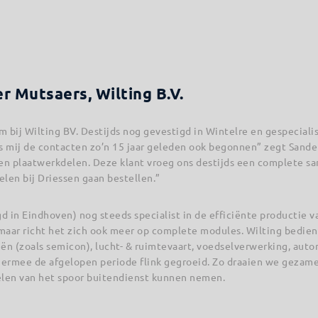
r Mutsaers, Wilting B.V.
am bij Wilting BV. Destijds nog gevestigd in Wintelre en gespecial
 mij de contacten zo’n 15 jaar geleden ook begonnen” zegt Sander
sen plaatwerkdelen. Deze klant vroeg ons destijds een complete sa
len bij Driessen gaan bestellen.”
gd in Eindhoven) nog steeds specialist in de efficiënte productie
aar richt het zich ook meer op complete modules. Wilting bedie
ieën (zoals semicon), lucht- & ruimtevaart, voedselverwerking, auto
hiermee de afgelopen periode flink gegroeid. Zo draaien we gezame
len van het spoor buitendienst kunnen nemen.