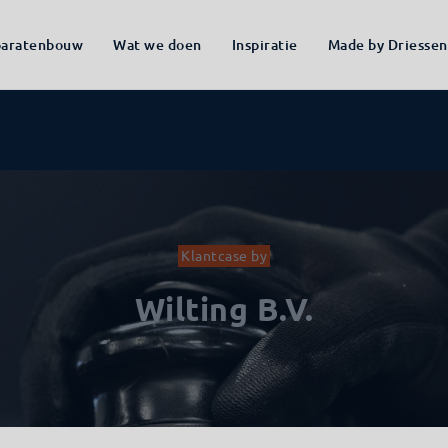
aratenbouw
Wat we doen
Inspiratie
Made by Driessen
Klantcase by
Wilting B.V.