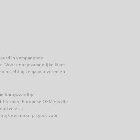
iseerd in verspanende
. “Voor een gezamenlijke klant
menstelling te gaan leveren en
 van hoogwaardige
nt hiermee Europese OEM’ers die
motive etc.
nlijk een mooi project voor