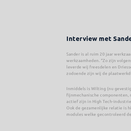
Interview met Sande
Sander is al ruim 20 jaar werkza
werkzaamheden. “Zo zijn volgens
leverde wij freesdelen en Dries
zodoende zijn wij de plaatwerkde
Inmiddels is Wilting (nu gevesti
fijnmechanische componenten, m
actief zijn in High Tech-industr
Ook de gezamenlijke relatie is 
modules welke gecontroleerd de