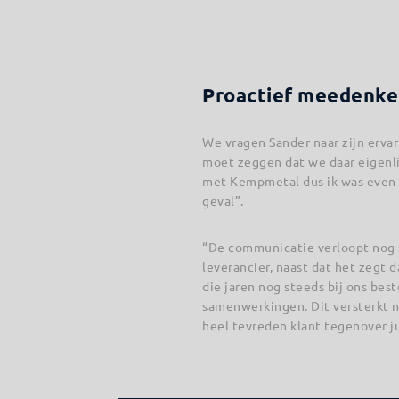
Proactief meedenk
We vragen Sander naar zijn erva
moet zeggen dat we daar eigenli
met Kempmetal dus ik was even b
geval”.
“De communicatie verloopt nog s
leverancier, naast dat het zegt 
die jaren nog steeds bij ons best
samenwerkingen. Dit versterkt n
heel tevreden klant tegenover jul