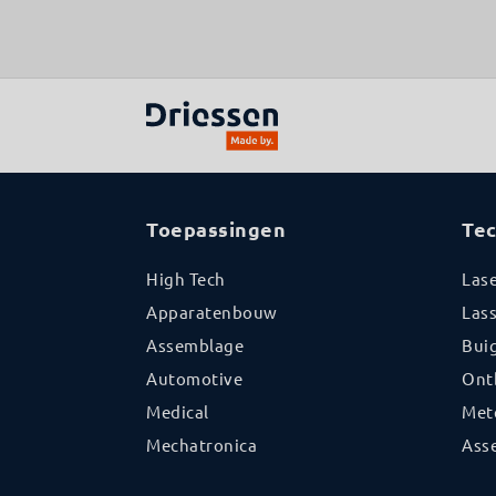
Toepassingen
Te
High Tech
Las
Apparatenbouw
Las
Assemblage
Bui
Automotive
Ont
Medical
Met
Mechatronica
Ass