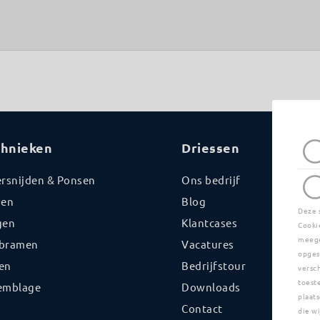
chnieken
Driessen
ersnijden & Ponsen
Ons bedrijf
sen
Blog
Deze 
gen
Klantcases
Cooki
meege
bramen
Vacatures
opges
en
Bedrijfstour
versc
toest
emblage
Downloads
plaats
Contact
die w