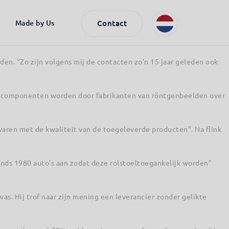
 name producten en diensten aan gekwalificeerde defensie- en
Made by Us
Contact
htingen die hij vooraf had van ons als leverancier en de ervaring
den. “Zo zijn volgens mij de contacten zo’n 15 jaar geleden ook
e componenten worden door fabrikanten van röntgenbeelden over
aren met de kwaliteit van de toegeleverde producten”. Na flink
sinds 1980 auto’s aan zodat deze rolstoeltoegankelijk worden”
as. Hij trof naar zijn mening een leverancier zonder gelikte