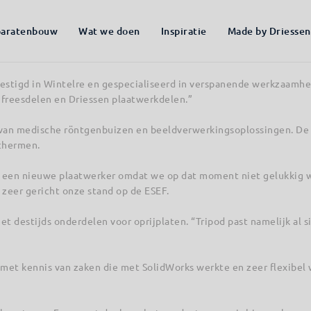
s, monitoren, printers en andere randapparatuur. Zij leveren met
aratenbouw
Wat we doen
Inspiratie
Made by Driessen
ele jaren inkoper voor Eurotempest. Hem is gevraagd naar de verwac
evestigd in Wintelre en gespecialiseerd in verspanende werkzaamhe
 freesdelen en Driessen plaatwerkdelen.”
r van medische röntgenbuizen en beeldverwerkingsoplossingen. D
schermen.
r een nieuwe plaatwerker omdat we op dat moment niet gelukkig w
 zeer gericht onze stand op de ESEF.
et destijds onderdelen voor oprijplaten. “Tripod past namelijk al 
 met kennis van zaken die met SolidWorks werkte en zeer flexibel w