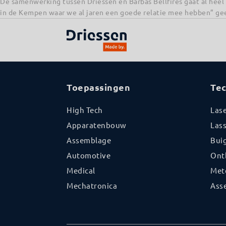
De samenwerking tussen Driessen en Barbas Bellfires gaat al heel 
in de Kempen waar we al jaren een goede relatie mee hebben” gee
Toepassingen
Te
High Tech
Las
Apparatenbouw
Las
Assemblage
Bui
Automotive
Ont
Medical
Met
Mechatronica
Ass