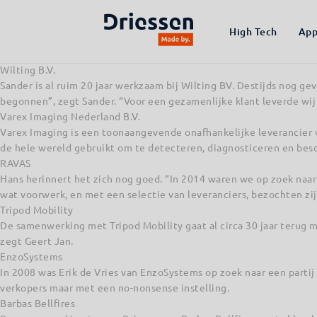
Eurotempest
Eurotempest is leverancier van onder andere werkstations, laptop
High Tech
App
overheidsklanten. Wij spraken Sander van der Putten, hij is al enk
die hij tot dusver heeft met Driessen.
Wilting B.V.
Sander is al ruim 20 jaar werkzaam bij Wilting BV. Destijds nog g
begonnen”, zegt Sander. “Voor een gezamenlijke klant leverde wij
Varex Imaging Nederland B.V.
Varex Imaging is een toonaangevende onafhankelijke leverancie
de hele wereld gebruikt om te detecteren, diagnosticeren en be
RAVAS
Hans herinnert het zich nog goed. “In 2014 waren we op zoek naa
wat voorwerk, en met een selectie van leveranciers, bezochten zij
Tripod Mobility
De samenwerking met Tripod Mobility gaat al circa 30 jaar terug m
zegt Geert Jan.
EnzoSystems
In 2008 was Erik de Vries van EnzoSystems op zoek naar een partij
verkopers maar met een no-nonsense instelling.
Barbas Bellfires