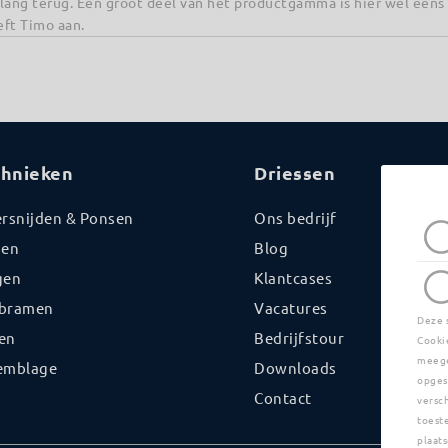
lang terug. Een groot deel van het productgamma is hier wel eens 
ft Timo aan.
chnieken
Driessen
ersnijden & Ponsen
Ons bedrijf
sen
Blog
gen
Klantcases
bramen
Vacatures
Deze 
en
Bedrijfstour
Cooki
meege
emblage
Downloads
opges
Contact
versc
toest
plaats