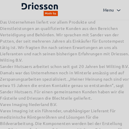
Eurotempest
Eurotempest ist unter anderem Lieferant von Workstations,
Menu
Laptops, Monitoren, Druckern und anderen Peripheriegeräten.
Das Unternehmen liefert vor allem Produkte und
Dienstleistungen an qualifizierte Kunden aus den Bereichen
Verteidigung und Behörden. Wir sprachen mit Sander van der
Putten, der seit mehreren Jahren als Einkäufer für Eurotempest
tätig ist. Wir fragten ihn nach seinen Erwartungen an uns als
Lieferanten und nach seinen bisherigen Erfahrungen mit Driessen.
Wilting B.V.
Sander Mutsaers arbeitet schon seit gut 20 Jahren bei Wilting B.V.
Damals war das Unternehmen noch in Winterle ansässig und auf
Zerspanungsarbeiten spezialisiert. „Meiner Meinung nach sind vor
etwa 15 Jahren die ersten Kontakte genau so entstanden“, sagt
Sander Mutsaers. Für einen gemeinsamen Kunden haben wir die
Frästeile und Driessen die Blechteile geliefert.
Varex Imaging Nederland B.V.
Varex Imaging ist ein führender, unabhängiger Lieferant für
medizinische Röntgenröhren und Lösungen für die
Bildverarbeitung. Die Komponenten werden bei der Erstellung