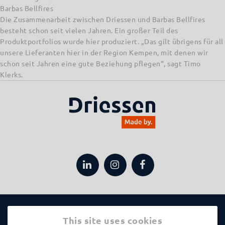
Barbas Bellfires
Die Zusammenarbeit zwischen Driessen und Barbas Bellfires
besteht schon seit vielen Jahren. Ein großer Teil des
Produktportfolios wurde hier produziert. „Das gilt übrigens für all
unsere Lieferanten hier in der Region Kempen, mit denen wir
schon seit Jahren eine gute Beziehung pflegen“, sagt Timo
Klerks.
Anwendungen
This site uses cookies