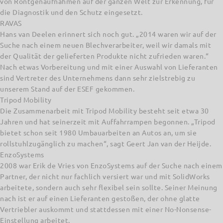
von Röntgenaufnahmen auf der ganzen Welt zur Erkennung, für
die Diagnostik und den Schutz eingesetzt.
RAVAS
Hans van Deelen erinnert sich noch gut. „2014 waren wir auf der
Suche nach einem neuen Blechverarbeiter, weil wir damals mit
der Qualität der gelieferten Produkte nicht zufrieden waren.“
Nach etwas Vorbereitung und mit einer Auswahl von Lieferanten
sind Vertreter des Unternehmens dann sehr zielstrebig zu
unserem Stand auf der ESEF gekommen.
Tripod Mobility
Die Zusammenarbeit mit Tripod Mobility besteht seit etwa 30
Jahren und hat seinerzeit mit Auffahrrampen begonnen. „Tripod
bietet schon seit 1980 Umbauarbeiten an Autos an, um sie
rollstuhlzugänglich zu machen“, sagt Geert Jan van der Heijde.
EnzoSystems
2008 war Erik de Vries von EnzoSystems auf der Suche nach einem
Partner, der nicht nur fachlich versiert war und mit SolidWorks
arbeitete, sondern auch sehr flexibel sein sollte. Seiner Meinung
nach ist er auf einen Lieferanten gestoßen, der ohne glatte
Vertriebler auskommt und stattdessen mit einer No-Nonsense-
Einstellung arbeitet.