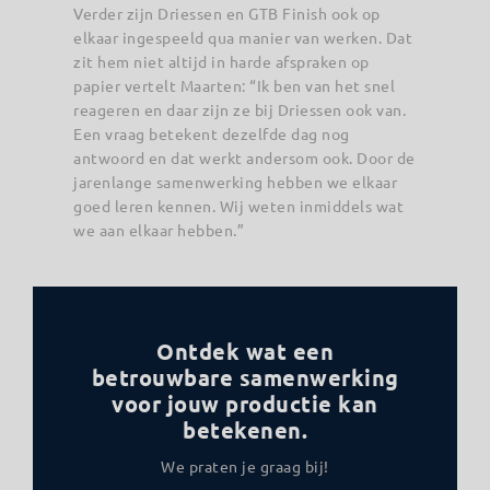
Verder zijn Driessen en GTB Finish ook op
elkaar ingespeeld qua manier van werken. Dat
zit hem niet altijd in harde afspraken op
papier vertelt Maarten: “Ik ben van het snel
reageren en daar zijn ze bij Driessen ook van.
Een vraag betekent dezelfde dag nog
antwoord en dat werkt andersom ook. Door de
jarenlange samenwerking hebben we elkaar
goed leren kennen. Wij weten inmiddels wat
we aan elkaar hebben.”
Ontdek wat een
betrouwbare samenwerking
voor jouw productie kan
betekenen.
We praten je graag bij!