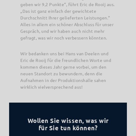
geben wir 9,2 Punkte“, führt Eric de Rooij aus.
„Das ist ganz einfach der gewichtete
Durchschnitt Ihrer gelieferten Leistungen.“
Alles in allem ein schöner Abschluss für unser
Gespräch, und wir haben auch nicht mehr
gefragt, was wir noch verbessern könnten.
Wir bedanken uns bei Hans van Deelen und
Eric de Rooij für die freundlichen Worte und
kommen dieses Jahr gerne vorbei, um den
neuen Standort zu bewundern, denn die
Aufnahmen in der Produktionshalle sahen
wirklich vielversprechend aus!
Wollen Sie wissen, was wir
für Sie tun können?