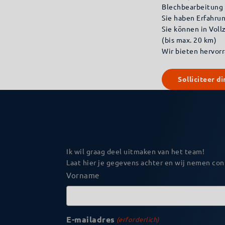
Blechbearbeitung 
Sie haben Erfahru
Sie können in Vol
(bis max. 20 km)
Wir bieten hervor
Solliciteer di
Ik wil graag deel uitmaken van het team!
Laat hier je gegevens achter en wij nemen con
Naam
Vorname
(erforderlich)
E-mailadres
(erforderlich)