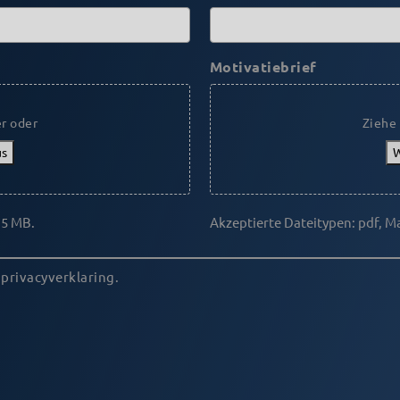
Motivatiebrief
er oder
Ziehe 
us
W
 5 MB.
Akzeptierte Dateitypen: pdf, M
 privacyverklaring.