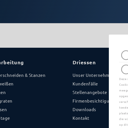
arbeitung
Driessen
erschneiden & Stanzen
Unser Unternehmen
Deze 
weißen
Kundenfälle
Cooki
meege
gen
Stellenangebote
opges
graten
Firmenbesichtigung
versc
toest
sen
Downloads
plaats
tage
Kontakt
die w
op dit