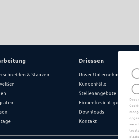
arbeitung
Driessen
erschneiden & Stanzen
Unser Unternehmen
weißen
Kundenfälle
gen
Stellenangebote
Deze 
graten
Firmenbesichtigung
Cooki
sen
Downloads
meege
opges
tage
Kontakt
versc
toest
plaats